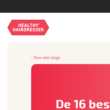
‹ Toon alle blogs
De 16 bes