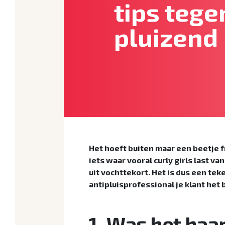
tips tege
pluizend
Het hoeft buiten maar een beetje fr
iets waar vooral curly girls last v
uit vochttekort. Het is dus een te
antipluisprofessional je klant het
1. Was het haar