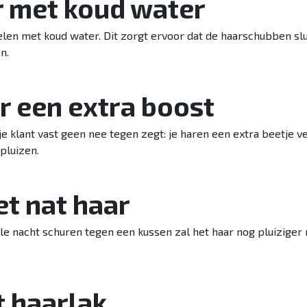
ar met koud water
len met koud water. Dit zorgt ervoor dat de haarschubben slui
en.
ar een extra boost
e klant vast geen nee tegen zegt: je haren een extra beetje
 pluizen.
et nat haar
hele nacht schuren tegen een kussen zal het haar nog pluizige
t haarlak