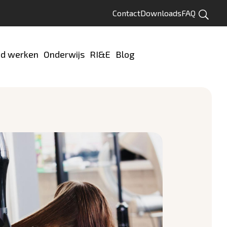
Contact
Downloads
FAQ
Zoeken
d werken
Onderwijs
RI&E
Blog
Test jezelf