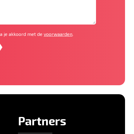
 ga je akkoord met de
voorwaarden
.
Partners