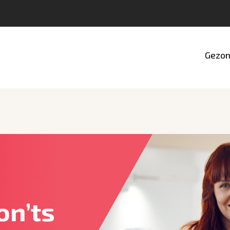
Gezon
on’ts