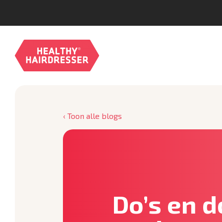
‹ Toon alle blogs
Do’s en d