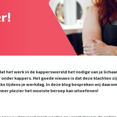
r!
 dat het werk in de kapperswereld het nodige van je lichaa
onder kappers. Het goede nieuws is dat deze klachten zi
icks tijdens je werkdag. In deze blog bespreken wij daarom
 meer plezier het mooiste beroep kan uitoefenen!
 secuur uitgevoerd moet worden en vraagt daarom de nodige tij