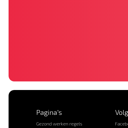
Pagina's
Volg
Gezond werken regels
Faceb