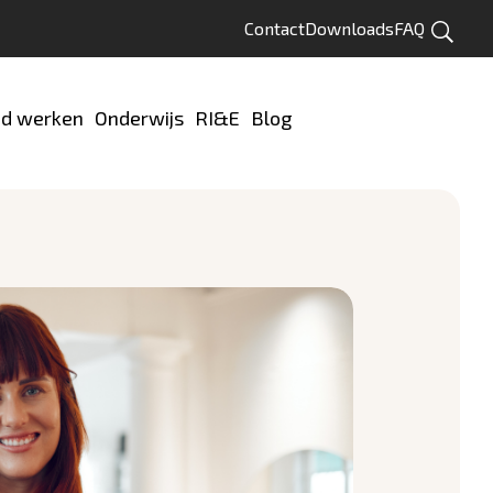
Contact
Downloads
FAQ
Zoeken
d werken
Onderwijs
RI&E
Blog
Test jezelf