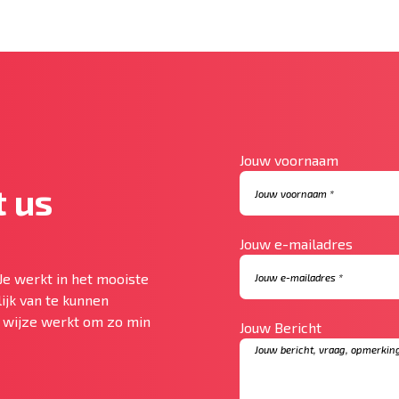
Jouw voornaam
 us
Jouw e-mailadres
Je werkt in het mooiste
ijk van te kunnen
te wijze werkt om zo min
Jouw Bericht