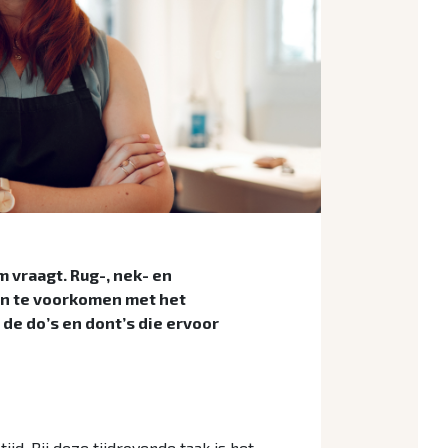
m vraagt. Rug-, nek- en
jn te voorkomen met het
 de do’s en dont’s die ervoor
d. Bij deze tijdrovende taak is het