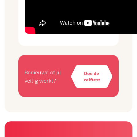
Benieuwd of jij
Doe de
veilig werkt?
zelftest