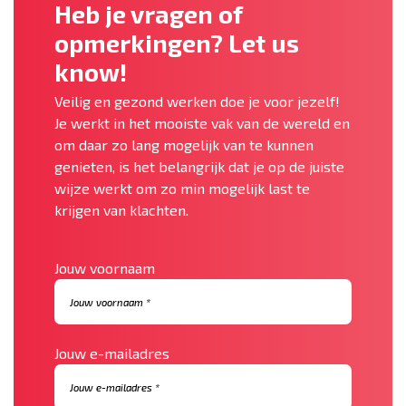
Heb je vragen of
opmerkingen? Let us
know!
Veilig en gezond werken doe je voor jezelf!
Je werkt in het mooiste vak van de wereld en
om daar zo lang mogelijk van te kunnen
genieten, is het belangrijk dat je op de juiste
wijze werkt om zo min mogelijk last te
krijgen van klachten.
Jouw voornaam
Jouw e-mailadres