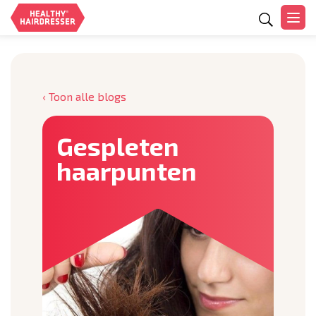
Zoeken
‹ Toon alle blogs
Gespleten
haarpunten