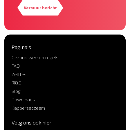
Verstuur bericht
Pagina's
Gezond werken regels
FAQ
Zelftest
RI&E
Blog
Downloads
Kapperseczeem
Volg ons ook hier