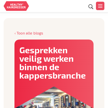
Zoeken
‹ Toon alle blogs
Gesprekken
veilig werken
binnen de
kappersbranche