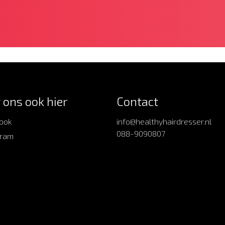
 ons ook hier
Contact
ook
info@healthyhairdresser.nl
088-9090807
gram