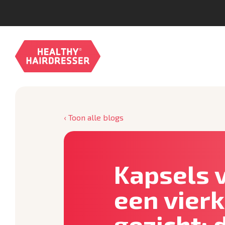
‹ Toon alle blogs
Kapsels 
een vier
gezicht: 