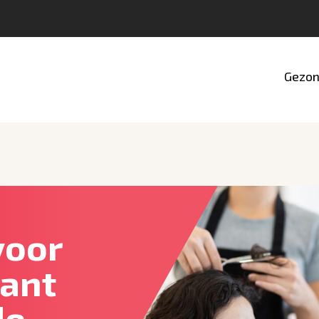
Gezon
voor
kant
de