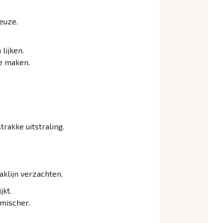
euze.
lijken.
te maken.
rakke uitstraling.
aklijn verzachten.
jkt.
mischer.