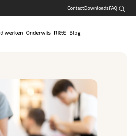
Contact
Downloads
FAQ
Zoeken
d werken
Onderwijs
RI&E
Blog
Test jezelf