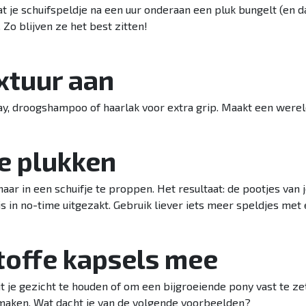
 je schuifspeldje na een uur onderaan een pluk bungelt (en da
Zo blijven ze het best zitten!
extuur aan
ay, droogshampoo of haarlak voor extra grip. Maakt een werel
je plukken
aar in een schuifje te proppen. Het resultaat: de pootjes van 
 is in no-time uitgezakt. Gebruik liever iets meer speldjes met
 toffe kapsels mee
t je gezicht te houden of om een bijgroeiende pony vast te zet
maken. Wat dacht je van de volgende voorbeelden?