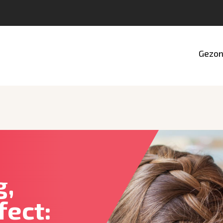
Gezon
g,
fect: