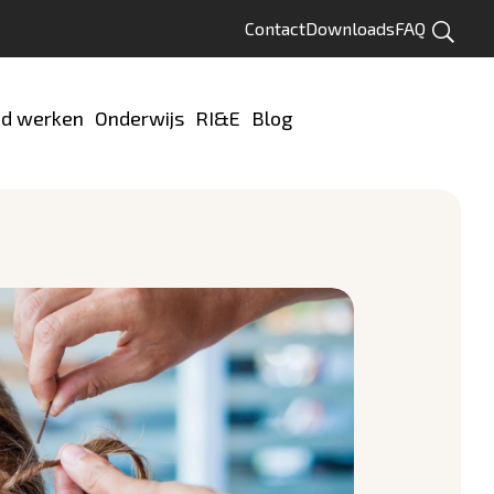
Contact
Downloads
FAQ
Zoeken
d werken
Onderwijs
RI&E
Blog
Test jezelf