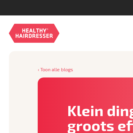
‹ Toon alle blogs
Klein din
groots ef