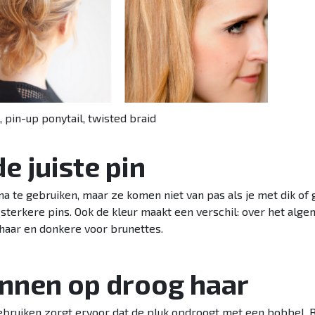
, pin-up ponytail, twisted braid
de juiste pin
ima te gebruiken, maar ze komen niet van pas als je met dik of
 sterkere pins. Ook de kleur maakt een verschil: over het alge
d haar en donkere voor brunettes.
pinnen op droog haar
ebruiken zorgt ervoor dat de pluk opdroogt met een bobbel. 