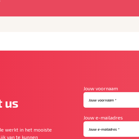
Jouw voornaam
 us
Jouw e-mailadres
Je werkt in het mooiste
ijk van te kunnen