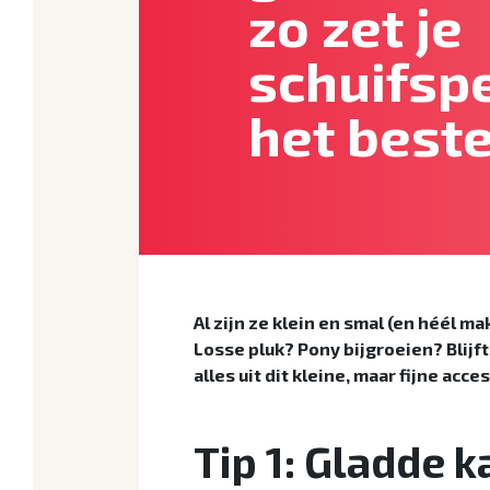
zo zet je
schuifsp
het beste
Al zijn ze klein en smal (en héél m
Losse pluk? Pony bijgroeien? Blijft 
alles uit dit kleine, maar fijne acce
Tip 1: Gladde 