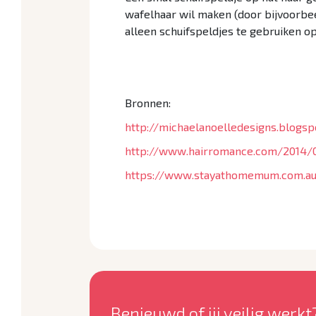
wafelhaar wil maken (door bijvoorbee
alleen schuifspeldjes te gebruiken o
Bronnen:
http://michaelanoelledesigns.blogs
http://www.hairromance.com/2014/05
https://www.stayathomemum.com.au/
Benieuwd of jij veilig werkt