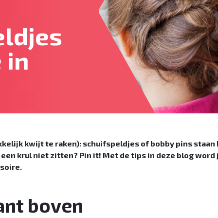
eldjes
 in
akkelijk kwijt te raken): schuifspeldjes of bobby pins staa
een krul niet zitten? Pin it! Met de tips in deze blog word 
ssoire.
kant boven