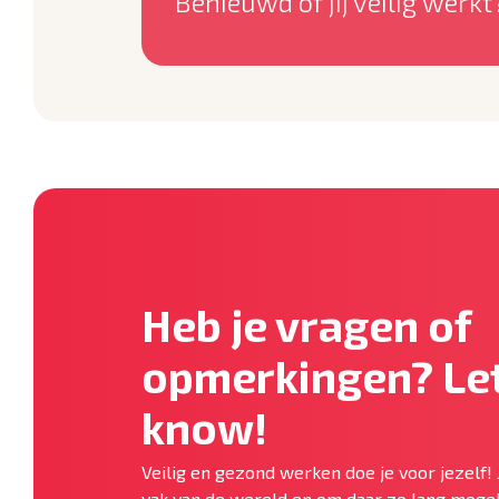
Benieuwd of jij veilig werkt
Heb je vragen of
opmerkingen? Let
know!
Veilig en gezond werken doe je voor jezelf! 
vak van de wereld en om daar zo lang mogel