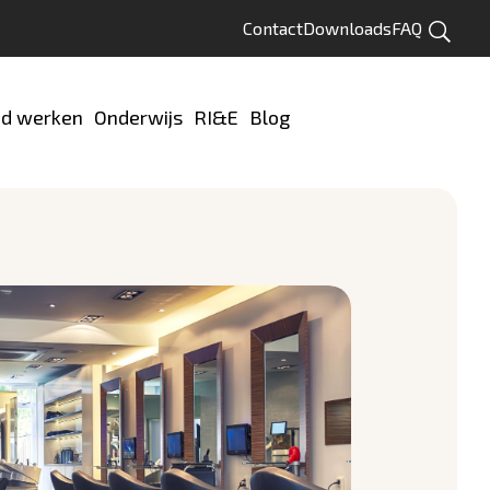
Contact
Downloads
FAQ
Zoeken
d werken
Onderwijs
RI&E
Blog
Test jezelf