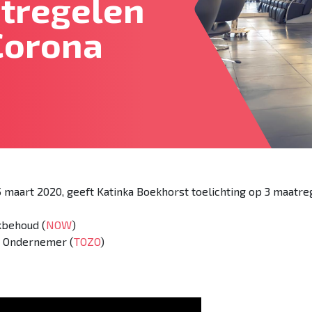
tregelen
Corona
 maart 2020, geeft Katinka Boekhorst toelichting op 3 maatre
kbehoud (
NOW
)
ig Ondernemer (
TOZO
)