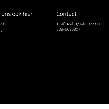
 ons ook hier
Contact
ook
info@healthyhairdresser.nl
088-9090807
gram