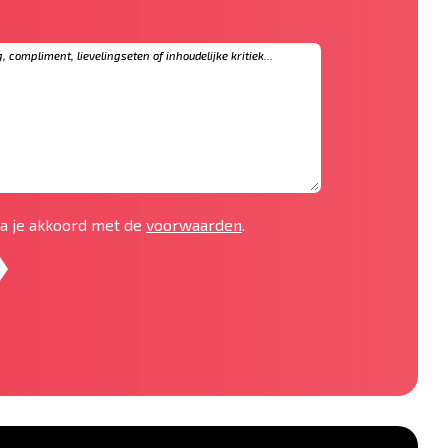
 ga je akkoord met de
voorwaarden
.