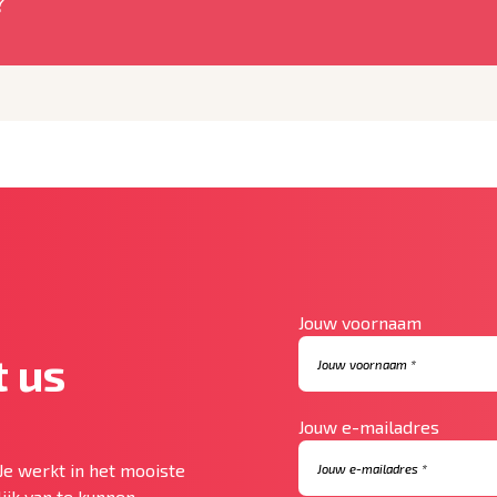
?
Jouw voornaam
 us
Jouw e-mailadres
Je werkt in het mooiste
ijk van te kunnen