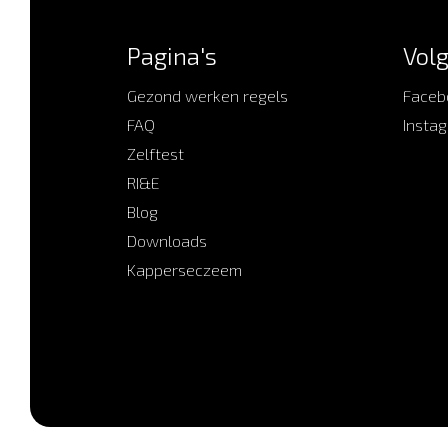
Pagina's
Volg
Gezond werken regels
Faceb
FAQ
Insta
Zelftest
RI&E
Blog
Downloads
Kapperseczeem