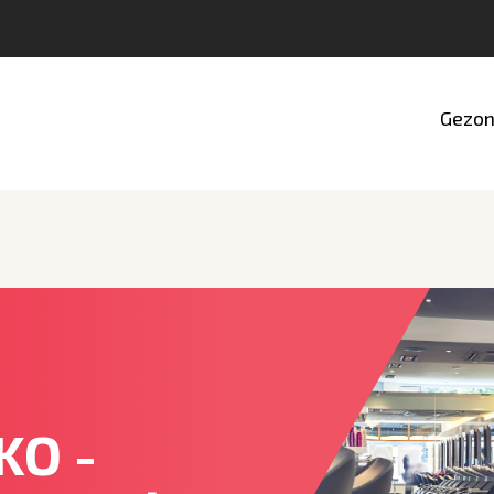
Gezon
KO -