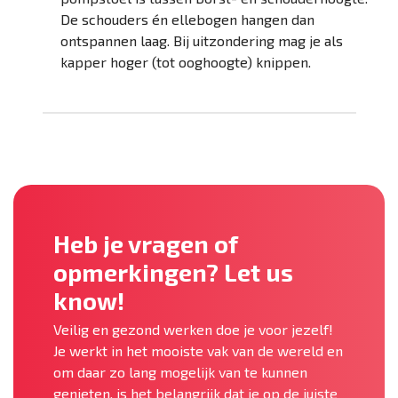
De schouders én ellebogen hangen dan
ontspannen laag. Bij uitzondering mag je als
kapper hoger (tot ooghoogte) knippen.
Heb je vragen of
opmerkingen? Let us
know!
Veilig en gezond werken doe je voor jezelf!
Je werkt in het mooiste vak van de wereld en
om daar zo lang mogelijk van te kunnen
genieten, is het belangrijk dat je op de juiste