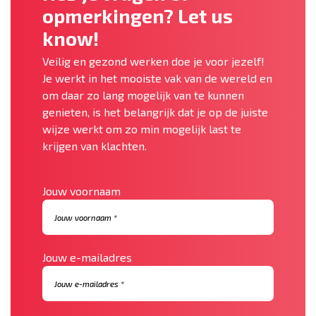
opmerkingen? Let us
know!
Veilig en gezond werken doe je voor jezelf!
Je werkt in het mooiste vak van de wereld en
om daar zo lang mogelijk van te kunnen
genieten, is het belangrijk dat je op de juiste
wijze werkt om zo min mogelijk last te
krijgen van klachten.
Jouw voornaam
Jouw e-mailadres